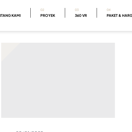
02
03
04
NTANG KAMI
PROYEK
360 VR
PAKET & HAR