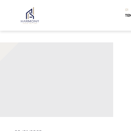
01
TE