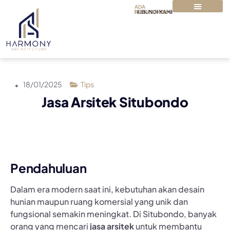
ADA
PERTANYAAN?
HUBUNGI KAMI
TENTANG KAMI
PAKET & HARGA
18/01/2025
Tips
Jasa Arsitek Situbondo
Pendahuluan
Dalam era modern saat ini, kebutuhan akan desain
hunian maupun ruang komersial yang unik dan
fungsional semakin meningkat. Di Situbondo, banyak
orang yang mencari
jasa arsitek
untuk membantu