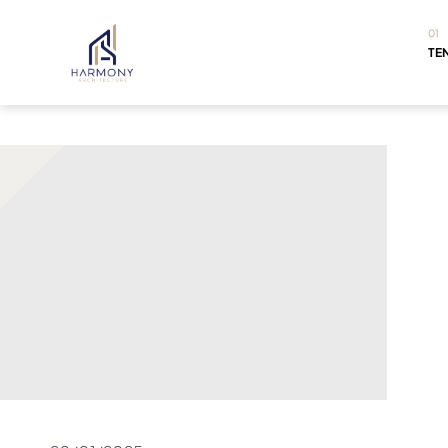
01
TE