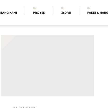
02
03
04
NTANG KAMI
PROYEK
360 VR
PAKET & HAR