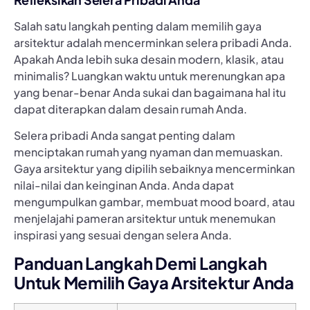
Salah satu langkah penting dalam memilih gaya
arsitektur adalah mencerminkan selera pribadi Anda.
Apakah Anda lebih suka desain modern, klasik, atau
minimalis? Luangkan waktu untuk merenungkan apa
yang benar-benar Anda sukai dan bagaimana hal itu
dapat diterapkan dalam desain rumah Anda.
Selera pribadi Anda sangat penting dalam
menciptakan rumah yang nyaman dan memuaskan.
Gaya arsitektur yang dipilih sebaiknya mencerminkan
nilai-nilai dan keinginan Anda. Anda dapat
mengumpulkan gambar, membuat mood board, atau
menjelajahi pameran arsitektur untuk menemukan
inspirasi yang sesuai dengan selera Anda.
Panduan Langkah Demi Langkah
Untuk Memilih Gaya Arsitektur Anda