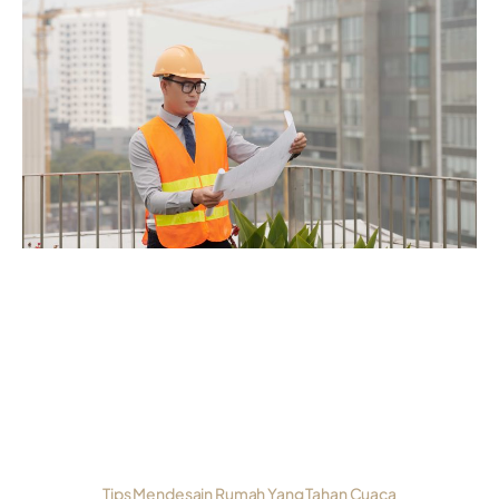
Tips Mendesain Rumah Yang Tahan Cuaca