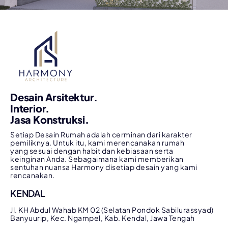
Desain Arsitektur.
Interior.
Jasa Konstruksi.
Setiap Desain Rumah adalah cerminan dari karakter
pemiliknya. Untuk itu, kami merencanakan rumah
yang sesuai dengan habit dan kebiasaan serta
keinginan Anda. Sebagaimana kami memberikan
sentuhan nuansa Harmony disetiap desain yang kami
rencanakan.
KENDAL
Jl. KH Abdul Wahab KM 02 (Selatan Pondok Sabilurassyad)
Banyuurip, Kec. Ngampel, Kab. Kendal, Jawa Tengah