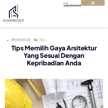
ADA
PERTANYAAN?
HUBUNGI KAMI
TENTANG KAMI
PAKET & HARGA
29/09/2024
Tips
Tips Memilih Gaya Arsitektur
Yang Sesuai Dengan
Kepribadian Anda