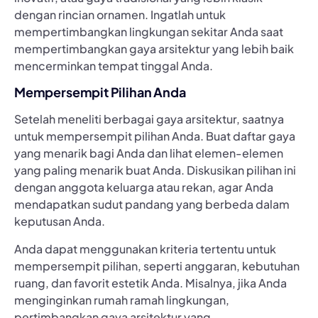
dengan rincian ornamen. Ingatlah untuk
mempertimbangkan lingkungan sekitar Anda saat
mempertimbangkan gaya arsitektur yang lebih baik
mencerminkan tempat tinggal Anda.
Mempersempit Pilihan Anda
Setelah meneliti berbagai gaya arsitektur, saatnya
untuk mempersempit pilihan Anda. Buat daftar gaya
yang menarik bagi Anda dan lihat elemen-elemen
yang paling menarik buat Anda. Diskusikan pilihan ini
dengan anggota keluarga atau rekan, agar Anda
mendapatkan sudut pandang yang berbeda dalam
keputusan Anda.
Anda dapat menggunakan kriteria tertentu untuk
mempersempit pilihan, seperti anggaran, kebutuhan
ruang, dan favorit estetik Anda. Misalnya, jika Anda
menginginkan rumah ramah lingkungan,
pertimbangkan gaya arsitektur yang