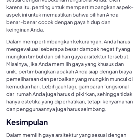
karena itu, penting untuk mempertimbangkan aspek-
aspek ini untuk memastikan bahwa pilihan Anda
benar-benar cocok dengan gaya hidup dan
keinginan Anda.
Dalam mempertimbangkan kekurangan, Anda harus
mengevaluasi seberapa besar dampak negatif yang
mungkin timbul dari pilihan gaya arsitektur tersebut.
Misalnya, jika Anda memilih gaya yang khusus dan
unik, pertimbangkan apakah Anda siap dengan biaya
pemeliharaan dan perbaikan yang mungkin muncul di
kemudian hari. Lebih jauh lagi, gambaran fungsional
dari rumah Anda juga harus dipikirkan, sehingga tidak
hanya estetika yang diperhatikan, tetapi kenyamanan
dan penggunaannya juga harus seimbang.
Kesimpulan
Dalam memilih gaya arsitektur yang sesuai dengan