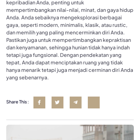
kepribadian Anda, penting untuk
mempertimbangkan nilai-nilai, minat, dan gaya hidup
Anda. Anda sebaiknya mengeksplorasi berbagai
gaya, seperti modern, minimalis, klasik, atau rustic,
dan memilih yang paling mencerminkan diri Anda.
Pastikan juga untuk mempertimbangkan kepraktisan
dan kenyamanan, sehingga hunian tidak hanya indah
tetapi juga fungsional. Dengan pendekatan yang
tepat, Anda dapat menciptakan ruang yang tidak
hanya menarik tetapi juga menjadi cerminan diri Anda
yang sebenarnya.
Share This :