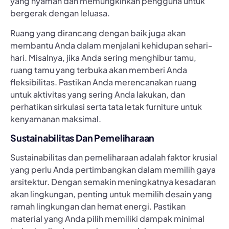
yang nyaman dan memungkinkan pengguna untuk
bergerak dengan leluasa.
Ruang yang dirancang dengan baik juga akan
membantu Anda dalam menjalani kehidupan sehari-
hari. Misalnya, jika Anda sering menghibur tamu,
ruang tamu yang terbuka akan memberi Anda
fleksibilitas. Pastikan Anda merencanakan ruang
untuk aktivitas yang sering Anda lakukan, dan
perhatikan sirkulasi serta tata letak furniture untuk
kenyamanan maksimal.
Sustainabilitas Dan Pemeliharaan
Sustainabilitas dan pemeliharaan adalah faktor krusial
yang perlu Anda pertimbangkan dalam memilih gaya
arsitektur. Dengan semakin meningkatnya kesadaran
akan lingkungan, penting untuk memilih desain yang
ramah lingkungan dan hemat energi. Pastikan
material yang Anda pilih memiliki dampak minimal