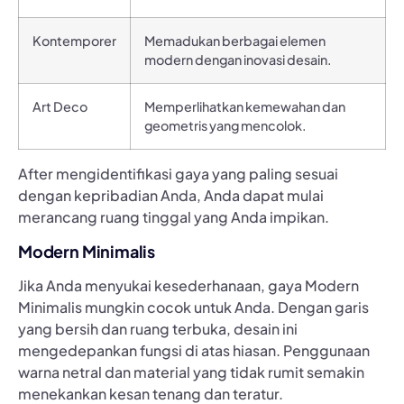
Kontemporer
Memadukan berbagai elemen
modern dengan inovasi desain.
Art Deco
Memperlihatkan kemewahan dan
geometris yang mencolok.
After mengidentifikasi gaya yang paling sesuai
dengan kepribadian Anda, Anda dapat mulai
merancang ruang tinggal yang Anda impikan.
Modern Minimalis
Jika Anda menyukai kesederhanaan, gaya Modern
Minimalis mungkin cocok untuk Anda. Dengan garis
yang bersih dan ruang terbuka, desain ini
mengedepankan fungsi di atas hiasan. Penggunaan
warna netral dan material yang tidak rumit semakin
menekankan kesan tenang dan teratur.