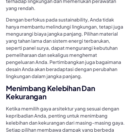
terhadap lingkungan dan memerlukan perawatan
yang rendah.
Dengan berfokus pada sustainability, Anda tidak
hanya membantu melindungi lingkungan, tetapi juga
mengurangi biaya jangka panjang. Pilihan material
yang tahan lama dan sistem energi terbarukan,
seperti panel surya, dapat mengurangi kebutuhan
pemeliharaan dan sekaligus menghemat
pengeluaran Anda. Pertimbangkan juga bagaimana
desain Anda akan beradaptasi dengan perubahan
lingkungan dalam jangka panjang.
Menimbang Kelebihan Dan
Kekurangan
Ketika memilih gaya arsitektur yang sesuai dengan
kepribadian Anda, penting untuk menimbang
kelebihan dan kekurangan dari masing-masing gaya.
Setiap pilihan membawa dampak yang berbeda