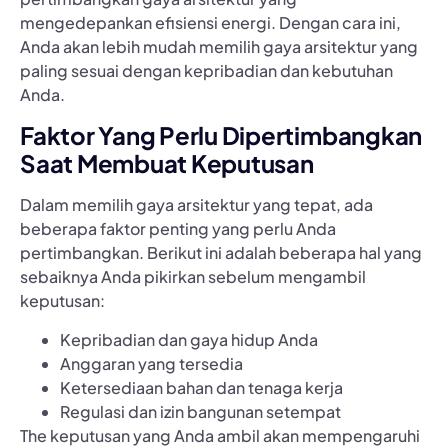
mengedepankan efisiensi energi. Dengan cara ini,
Anda akan lebih mudah memilih gaya arsitektur yang
paling sesuai dengan kepribadian dan kebutuhan
Anda.
Faktor Yang Perlu Dipertimbangkan
Saat Membuat Keputusan
Dalam memilih gaya arsitektur yang tepat, ada
beberapa faktor penting yang perlu Anda
pertimbangkan. Berikut ini adalah beberapa hal yang
sebaiknya Anda pikirkan sebelum mengambil
keputusan:
Kepribadian dan gaya hidup Anda
Anggaran yang tersedia
Ketersediaan bahan dan tenaga kerja
Regulasi dan izin bangunan setempat
The keputusan yang Anda ambil akan mempengaruhi