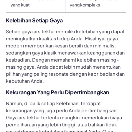
yang kuat
yang kompleks
Kelebihan Setiap Gaya
Setiap gaya arsitektur memiliki kelebihan yang dapat
meningkatkan kualitas hidup Anda. Misalnya, gaya
modern memberikan kesan bersih dan minimalis,
sedangkan gaya klasik menawarkan keanggunan dan
keabadian. Dengan memahami kelebihan masing-
masing gaya, Anda dapat lebih mudah menentukan
pilihan yang paling resonate dengan kepribadian dan
kebutuhan Anda.
Kekurangan Yang Perlu Dipertimbangkan
Namun, di balik setiap kelebihan, terdapat
kekurangan yang juga perlu Anda pertimbangkan.
Gaya arsitektur tertentu mungkin memerlukan biaya
pemeliharaan yang lebih tinggi, atau bahkan tidak
sesuai dengan kebutuhan fungsional Anda. Oleh