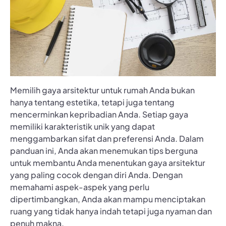
Memilih gaya arsitektur untuk rumah Anda bukan
hanya tentang estetika, tetapi juga tentang
mencerminkan kepribadian Anda. Setiap gaya
memiliki karakteristik unik yang dapat
menggambarkan sifat dan preferensi Anda. Dalam
panduan ini, Anda akan menemukan tips berguna
untuk membantu Anda menentukan gaya arsitektur
yang paling cocok dengan diri Anda. Dengan
memahami aspek-aspek yang perlu
dipertimbangkan, Anda akan mampu menciptakan
ruang yang tidak hanya indah tetapi juga nyaman dan
penuh makna.