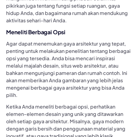
pikirkan juga tentang fungsi setiap ruangan, gaya
hidup Anda, dan bagaimana rumah akan mendukung
aktivitas sehari-hari Anda.
Meneliti Berbagai Opsi
Agar dapat menemukan gaya arsitektur yang tepat,
penting untuk melakukan penelitian tentang berbagai
opsi yang tersedia. Anda bisa mencari inspirasi
melalui majalah desain, situs web arsitektur, atau
bahkan mengunjungi pameran dan rumah contoh. Ini
akan memberikan Anda gambaran yang lebih jelas
mengenai berbagai gaya arsitektur yang bisa Anda
pilih.
Ketika Anda meneliti berbagai opsi, perhatikan
elemen-elemen desain yang unik yang ditawarkan
oleh setiap gaya arsitektur. Misalnya, gaya modern
dengan garis bersih dan penggunaan material yang
inovatif, atau gaya tradisional yang lebih klasik