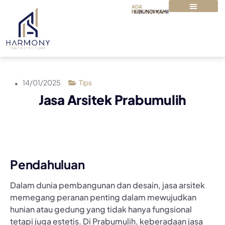
ADA
PERTANYAAN?
HUBUNGI KAMI
TENTANG KAMI
PAKET & HARGA
14/01/2025
Tips
Jasa Arsitek Prabumulih
Pendahuluan
Dalam dunia pembangunan dan desain, jasa arsitek
memegang peranan penting dalam mewujudkan
hunian atau gedung yang tidak hanya fungsional
tetapi juga estetis. Di Prabumulih, keberadaan jasa