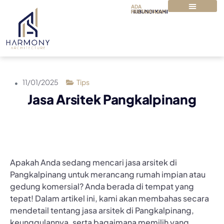
ADA
PERTANYAAN?
HUBUNGI KAMI
TENTANG KAMI
PAKET & HARGA
11/01/2025
Tips
Jasa Arsitek Pangkalpinang
Apakah Anda sedang mencari jasa arsitek di
Pangkalpinang untuk merancang rumah impian atau
gedung komersial? Anda berada di tempat yang
tepat! Dalam artikel ini, kami akan membahas secara
mendetail tentang jasa arsitek di Pangkalpinang,
keunggulannya, serta bagaimana memilih yang