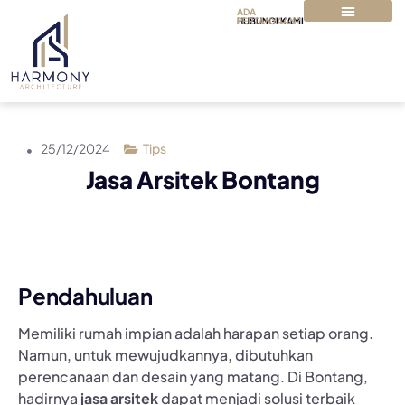
ADA
PERTANYAAN?
HUBUNGI KAMI
TENTANG KAMI
PAKET & HARGA
25/12/2024
Tips
Jasa Arsitek Bontang
Pendahuluan
Memiliki rumah impian adalah harapan setiap orang.
Namun, untuk mewujudkannya, dibutuhkan
perencanaan dan desain yang matang. Di Bontang,
hadirnya
jasa arsitek
dapat menjadi solusi terbaik