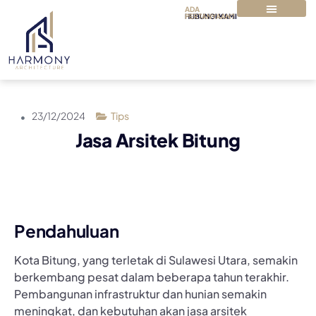
ADA
PERTANYAAN?
HUBUNGI KAMI
TENTANG KAMI
PAKET & HARGA
23/12/2024
Tips
Jasa Arsitek Bitung
Pendahuluan
Kota Bitung, yang terletak di Sulawesi Utara, semakin
berkembang pesat dalam beberapa tahun terakhir.
Pembangunan infrastruktur dan hunian semakin
meningkat, dan kebutuhan akan jasa arsitek