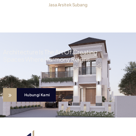
Jasa Arsitek Subang
Architecture Is The Art Of Creating
Spaces Where Harmony Reigns.
Hubungi Kami